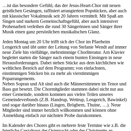
…ist das besondere Gefühl, das der Jesus-Heart-Chor mit neuen
geistlichen Gesängen, raffiniert arrangiertem Popstücken, aber auch
mit klassischer Vokalmusik seit 20 Jahren vermittelt. Mit Spaß am
Singen und starkem Gemeinschaftsgefühl, aber auch intensiver
Probenarbeit verleihen die rund 30 Sängerinnen und Sänger ihrer
Musik einen ganz persönlichen musikalischen Glanz.
Jeden Montag um 20 Uhr trifft sich der Chor im Pfarrheim
Lengerich und übt unter der Leitung von Stefanie Wendt auf immer
neue Ziele hin vielfältige, mehrstimmige Chorliteratur. Am Klavier
begleitet starten die Sänger nach einem bunten Einsingen in neue
Herausforderungen. Dabei stehen Stücke aus dem kirchlichen wie
weltlichen Bereich auf dem Programm; von einfachsten,
einstimmigen Stücken bis zu mehr als vierstimmigen
Poparrangements.
Neben Sopran und Alt sind auch die Männerstimmen im Tenor und
Bass gut besetzt. Die Chormitglieder stammen dabei nicht nur aus
einer Gemeinde, sondern kommen aus vielen Teilen unseres
Gemeindeverbunds (Z.B. Handrup, Wettrup, Lengerich, Bawinkel)
und sogar darüber hinaus (Lingen, Brögbern, Thuine, …). Neue
Mitglieder sind immer herzlich willkommen und können ohne
Anmeldung einfach zur nächsten Probe dazukommen.
Im Kalender des Chores gibt es mehrere feste Termine wie z.B. die
feierliche Gestaltung der Osternacht oder der Christmette an