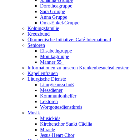
Johanna-Gruppe
Dorotheagruppe
Sara Gruppe
Anna Gruppe
Oma-Enkel-Gruppe
Kolpingsfamilie
Kreuzbund
Ökumenische Initiative: Café International
Senioren
Elisabethgruppe
Monikagruppe
Männer 55+
Informationen zu unseren Krankenbesuchsdiensten:
Kapellenfrauen
Liturgische Dienste
Liturgieausschuß
Messdiener
Kommunionhelfer
Lektoren
Wortgottesdienstkreis
Musik
Musickids
Kirchenchor Sankt Cäcilia
Miracle
Jesus-Heart-Chor