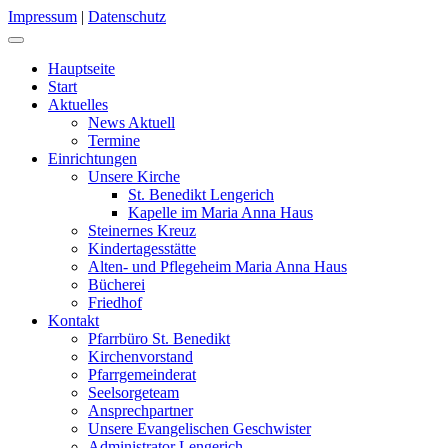
Impressum
|
Datenschutz
Hauptseite
Start
Aktuelles
News Aktuell
Termine
Einrichtungen
Unsere Kirche
St. Benedikt Lengerich
Kapelle im Maria Anna Haus
Steinernes Kreuz
Kindertagesstätte
Alten- und Pflegeheim Maria Anna Haus
Bücherei
Friedhof
Kontakt
Pfarrbüro St. Benedikt
Kirchenvorstand
Pfarrgemeinderat
Seelsorgeteam
Ansprechpartner
Unsere Evangelischen Geschwister
Administrator Lengerich