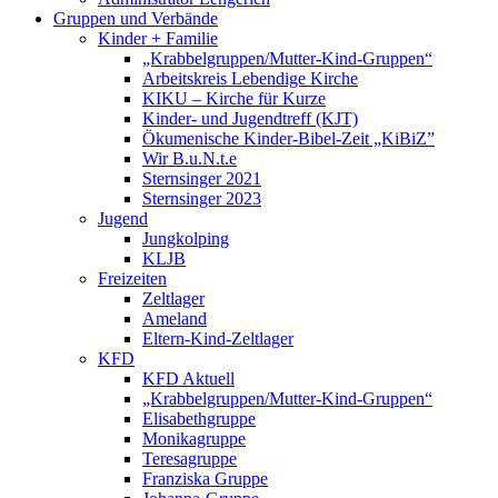
Gruppen und Verbände
Kinder + Familie
„Krabbelgruppen/Mutter-Kind-Gruppen“
Arbeitskreis Lebendige Kirche
KIKU – Kirche für Kurze
Kinder- und Jugendtreff (KJT)
Ökumenische Kinder-Bibel-Zeit „KiBiZ”
Wir B.u.N.t.e
Sternsinger 2021
Sternsinger 2023
Jugend
Jungkolping
KLJB
Freizeiten
Zeltlager
Ameland
Eltern-Kind-Zeltlager
KFD
KFD Aktuell
„Krabbelgruppen/Mutter-Kind-Gruppen“
Elisabethgruppe
Monikagruppe
Teresagruppe
Franziska Gruppe