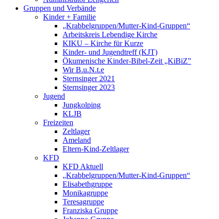
Gruppen und Verbände
Kinder + Familie
„Krabbelgruppen/Mutter-Kind-Gruppen“
Arbeitskreis Lebendige Kirche
KIKU – Kirche für Kurze
Kinder- und Jugendtreff (KJT)
Ökumenische Kinder-Bibel-Zeit „KiBiZ”
Wir B.u.N.t.e
Sternsinger 2021
Sternsinger 2023
Jugend
Jungkolping
KLJB
Freizeiten
Zeltlager
Ameland
Eltern-Kind-Zeltlager
KFD
KFD Aktuell
„Krabbelgruppen/Mutter-Kind-Gruppen“
Elisabethgruppe
Monikagruppe
Teresagruppe
Franziska Gruppe