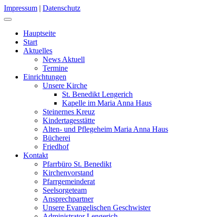
Impressum
|
Datenschutz
Hauptseite
Start
Aktuelles
News Aktuell
Termine
Einrichtungen
Unsere Kirche
St. Benedikt Lengerich
Kapelle im Maria Anna Haus
Steinernes Kreuz
Kindertagesstätte
Alten- und Pflegeheim Maria Anna Haus
Bücherei
Friedhof
Kontakt
Pfarrbüro St. Benedikt
Kirchenvorstand
Pfarrgemeinderat
Seelsorgeteam
Ansprechpartner
Unsere Evangelischen Geschwister
Administrator Lengerich