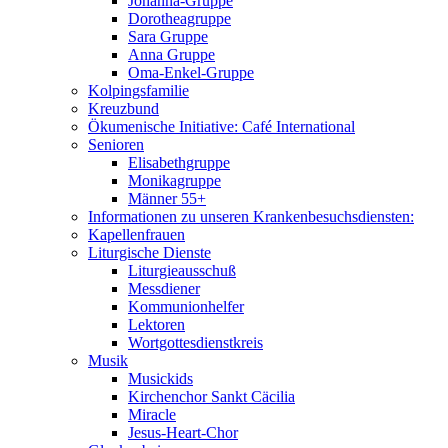
Johanna-Gruppe
Dorotheagruppe
Sara Gruppe
Anna Gruppe
Oma-Enkel-Gruppe
Kolpingsfamilie
Kreuzbund
Ökumenische Initiative: Café International
Senioren
Elisabethgruppe
Monikagruppe
Männer 55+
Informationen zu unseren Krankenbesuchsdiensten:
Kapellenfrauen
Liturgische Dienste
Liturgieausschuß
Messdiener
Kommunionhelfer
Lektoren
Wortgottesdienstkreis
Musik
Musickids
Kirchenchor Sankt Cäcilia
Miracle
Jesus-Heart-Chor