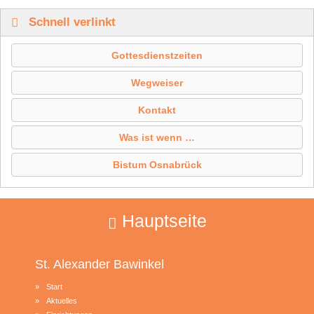
Schnell verlinkt
Gottesdienstzeiten
Wegweiser
Kontakt
Was ist wenn …
Bistum Osnabrück
Hauptseite
St. Alexander
Bawinkel
Start
Aktuelles