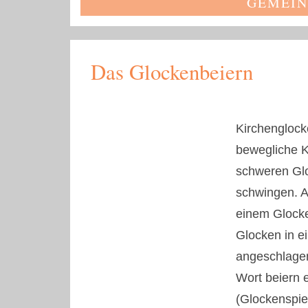
GEMEIN
Das Glockenbeiern
Kirchenglock
bewegliche Kl
schweren Glo
schwingen. A
einem Glocke
Glocken in e
angeschlagen
Wort beiern e
(Glockenspie