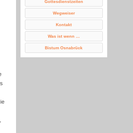
Gottesdienstzeiten
Wegweiser
Kontakt
Was ist wenn …
Bistum Osnabrück
e
is
ie
,