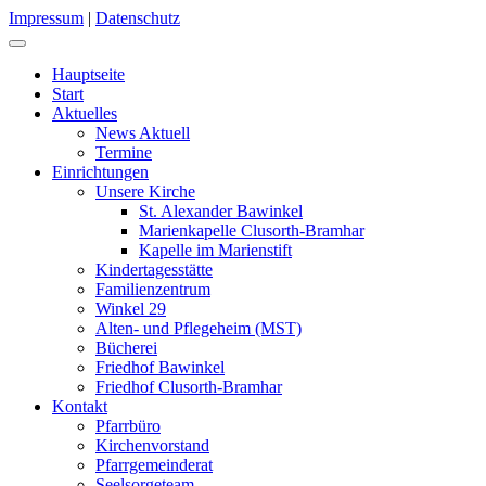
Impressum
|
Datenschutz
Hauptseite
Start
Aktuelles
News Aktuell
Termine
Einrichtungen
Unsere Kirche
St. Alexander Bawinkel
Marienkapelle Clusorth-Bramhar
Kapelle im Marienstift
Kindertagesstätte
Familienzentrum
Winkel 29
Alten- und Pflegeheim (MST)
Bücherei
Friedhof Bawinkel
Friedhof Clusorth-Bramhar
Kontakt
Pfarrbüro
Kirchenvorstand
Pfarrgemeinderat
Seelsorgeteam