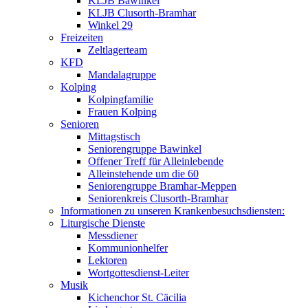
KLJB Bawinkel
KLJB Clusorth-Bramhar
Winkel 29
Freizeiten
Zeltlagerteam
KFD
Mandalagruppe
Kolping
Kolpingfamilie
Frauen Kolping
Senioren
Mittagstisch
Seniorengruppe Bawinkel
Offener Treff für Alleinlebende
Alleinstehende um die 60
Seniorengruppe Bramhar-Meppen
Seniorenkreis Clusorth-Bramhar
Informationen zu unseren Krankenbesuchsdiensten:
Liturgische Dienste
Messdiener
Kommunionhelfer
Lektoren
Wortgottesdienst-Leiter
Musik
Kichenchor St. Cäcilia