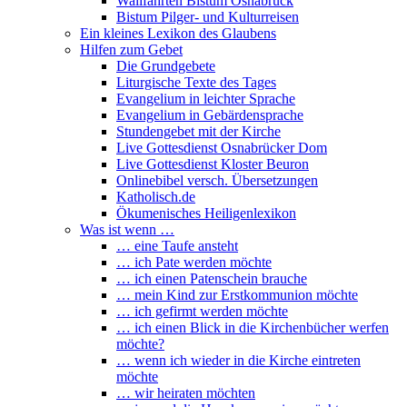
Wallfahrten Bistum Osnabrück
Bistum Pilger- und Kulturreisen
Ein kleines Lexikon des Glaubens
Hilfen zum Gebet
Die Grundgebete
Liturgische Texte des Tages
Evangelium in leichter Sprache
Evangelium in Gebärdensprache
Stundengebet mit der Kirche
Live Gottesdienst Osnabrücker Dom
Live Gottesdienst Kloster Beuron
Onlinebibel versch. Übersetzungen
Katholisch.de
Ökumenisches Heiligenlexikon
Was ist wenn …
… eine Taufe ansteht
… ich Pate werden möchte
… ich einen Patenschein brauche
… mein Kind zur Erstkommunion möchte
… ich gefirmt werden möchte
… ich einen Blick in die Kirchenbücher werfen
möchte?
… wenn ich wieder in die Kirche eintreten
möchte
… wir heiraten möchten