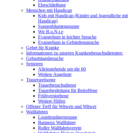
Eheschließung
Menschen mit Handicap
Kids mit Handicap (Kinder und Jugendliche mit
Handicap)
Sonnenblumengruppe
Wir B.u.N.t.e
Evangelium in leichter Sprache
Evangelium in Gebärdensprache
Gebet für Kranke
Informationen zu unseren Krankenbesuchsdiensten:
Geburtstagsbesuche
Senioren
Alleinstehende um die 60
Weitere Angebote
Trauerseelsorge
Trauerbesuchsdienst
Trauerbegleitung für Betroffene
Frühverstorbene
Weitere Hilfen
Offener Treff für Witwen und Witwer
Wallfahrten
Lourdespilgergruppe
Banneux Wallfahrer
Ruller Wallfahrtsverein