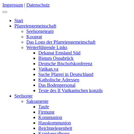
Impressum
|
Datenschutz
Start
Pfarreiengemeinschaft
Seelsorgeteam
Kooprat
Das Logo der Pfarreiengemeinschaft
Weiterführende Links
Dekanat Emsland Süd
Bistum Osnabrück
Deutsche Bischofskonferenz
Vatikan.va
Suche Pfarrei in Deutschland
Katholische Adressen
Das Bodenpersonal
Texte des II Vatikanischen konzils
Seelsorge
Sakramente
Taufe
Firmung
Kommunion
Hauskommunion
Beichtgelegenheit
Krankensalbung