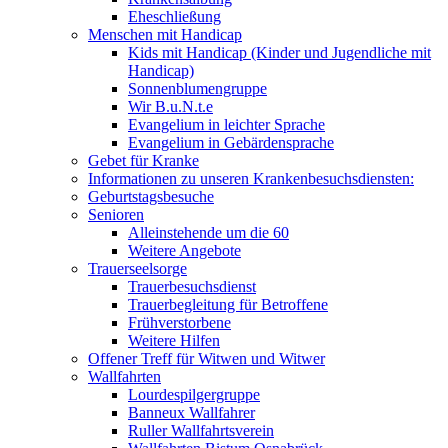
Eheschließung
Menschen mit Handicap
Kids mit Handicap (Kinder und Jugendliche mit
Handicap)
Sonnenblumengruppe
Wir B.u.N.t.e
Evangelium in leichter Sprache
Evangelium in Gebärdensprache
Gebet für Kranke
Informationen zu unseren Krankenbesuchsdiensten:
Geburtstagsbesuche
Senioren
Alleinstehende um die 60
Weitere Angebote
Trauerseelsorge
Trauerbesuchsdienst
Trauerbegleitung für Betroffene
Frühverstorbene
Weitere Hilfen
Offener Treff für Witwen und Witwer
Wallfahrten
Lourdespilgergruppe
Banneux Wallfahrer
Ruller Wallfahrtsverein