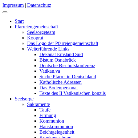
Impressum
|
Datenschutz
Start
Pfarreiengemeinschaft
Seelsorgeteam
Kooprat
Das Logo der Pfarreiengemeinschaft
Weiterführende Links
Dekanat Emsland Süd
Bistum Osnabrück
Deutsche Bischofskonferenz
Vatikan.va
Suche Pfarrei in Deutschland
Katholische Adressen
Das Bodenpersonal
Texte des II Vatikanischen konzils
Seelsorge
Sakramente
Taufe
Firmung
Kommunion
Hauskommunion
Beichtgelegenheit
Krankensalbung