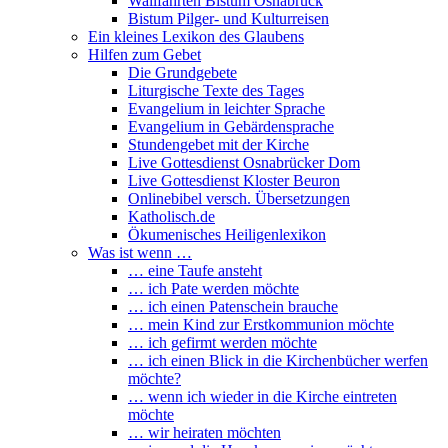
Wallfahrten Bistum Osnabrück
Bistum Pilger- und Kulturreisen
Ein kleines Lexikon des Glaubens
Hilfen zum Gebet
Die Grundgebete
Liturgische Texte des Tages
Evangelium in leichter Sprache
Evangelium in Gebärdensprache
Stundengebet mit der Kirche
Live Gottesdienst Osnabrücker Dom
Live Gottesdienst Kloster Beuron
Onlinebibel versch. Übersetzungen
Katholisch.de
Ökumenisches Heiligenlexikon
Was ist wenn …
… eine Taufe ansteht
… ich Pate werden möchte
… ich einen Patenschein brauche
… mein Kind zur Erstkommunion möchte
… ich gefirmt werden möchte
… ich einen Blick in die Kirchenbücher werfen
möchte?
… wenn ich wieder in die Kirche eintreten
möchte
… wir heiraten möchten