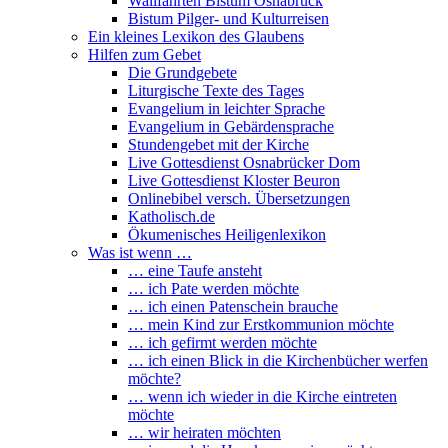
Wallfahrten Bistum Osnabrück
Bistum Pilger- und Kulturreisen
Ein kleines Lexikon des Glaubens
Hilfen zum Gebet
Die Grundgebete
Liturgische Texte des Tages
Evangelium in leichter Sprache
Evangelium in Gebärdensprache
Stundengebet mit der Kirche
Live Gottesdienst Osnabrücker Dom
Live Gottesdienst Kloster Beuron
Onlinebibel versch. Übersetzungen
Katholisch.de
Ökumenisches Heiligenlexikon
Was ist wenn …
… eine Taufe ansteht
… ich Pate werden möchte
… ich einen Patenschein brauche
… mein Kind zur Erstkommunion möchte
… ich gefirmt werden möchte
… ich einen Blick in die Kirchenbücher werfen
möchte?
… wenn ich wieder in die Kirche eintreten
möchte
… wir heiraten möchten