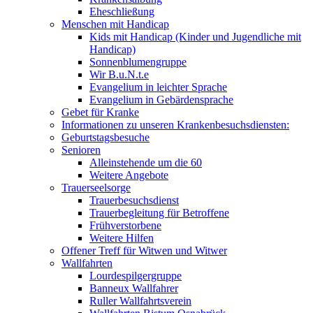
Eheschließung
Menschen mit Handicap
Kids mit Handicap (Kinder und Jugendliche mit
Handicap)
Sonnenblumengruppe
Wir B.u.N.t.e
Evangelium in leichter Sprache
Evangelium in Gebärdensprache
Gebet für Kranke
Informationen zu unseren Krankenbesuchsdiensten:
Geburtstagsbesuche
Senioren
Alleinstehende um die 60
Weitere Angebote
Trauerseelsorge
Trauerbesuchsdienst
Trauerbegleitung für Betroffene
Frühverstorbene
Weitere Hilfen
Offener Treff für Witwen und Witwer
Wallfahrten
Lourdespilgergruppe
Banneux Wallfahrer
Ruller Wallfahrtsverein