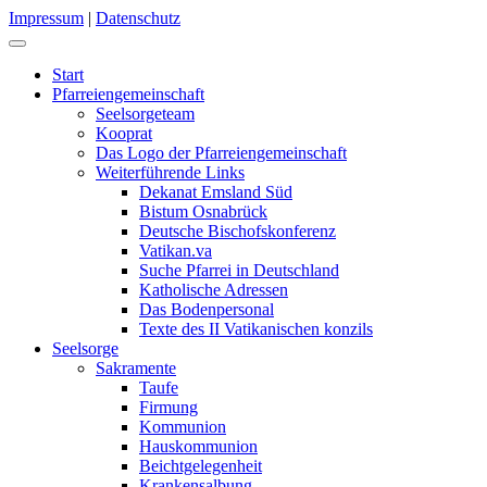
Impressum
|
Datenschutz
Start
Pfarreiengemeinschaft
Seelsorgeteam
Kooprat
Das Logo der Pfarreiengemeinschaft
Weiterführende Links
Dekanat Emsland Süd
Bistum Osnabrück
Deutsche Bischofskonferenz
Vatikan.va
Suche Pfarrei in Deutschland
Katholische Adressen
Das Bodenpersonal
Texte des II Vatikanischen konzils
Seelsorge
Sakramente
Taufe
Firmung
Kommunion
Hauskommunion
Beichtgelegenheit
Krankensalbung