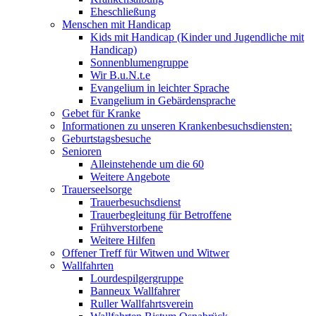
Eheschließung
Menschen mit Handicap
Kids mit Handicap (Kinder und Jugendliche mit
Handicap)
Sonnenblumengruppe
Wir B.u.N.t.e
Evangelium in leichter Sprache
Evangelium in Gebärdensprache
Gebet für Kranke
Informationen zu unseren Krankenbesuchsdiensten:
Geburtstagsbesuche
Senioren
Alleinstehende um die 60
Weitere Angebote
Trauerseelsorge
Trauerbesuchsdienst
Trauerbegleitung für Betroffene
Frühverstorbene
Weitere Hilfen
Offener Treff für Witwen und Witwer
Wallfahrten
Lourdespilgergruppe
Banneux Wallfahrer
Ruller Wallfahrtsverein