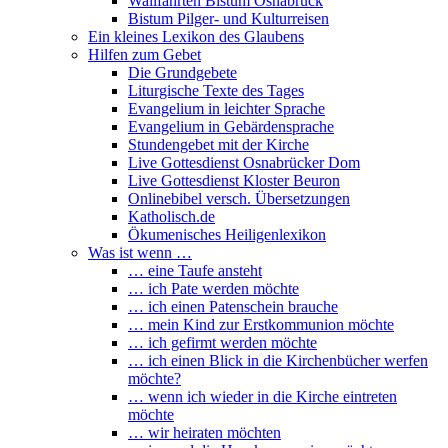
Wallfahrten Bistum Osnabrück
Bistum Pilger- und Kulturreisen
Ein kleines Lexikon des Glaubens
Hilfen zum Gebet
Die Grundgebete
Liturgische Texte des Tages
Evangelium in leichter Sprache
Evangelium in Gebärdensprache
Stundengebet mit der Kirche
Live Gottesdienst Osnabrücker Dom
Live Gottesdienst Kloster Beuron
Onlinebibel versch. Übersetzungen
Katholisch.de
Ökumenisches Heiligenlexikon
Was ist wenn …
… eine Taufe ansteht
… ich Pate werden möchte
… ich einen Patenschein brauche
… mein Kind zur Erstkommunion möchte
… ich gefirmt werden möchte
… ich einen Blick in die Kirchenbücher werfen
möchte?
… wenn ich wieder in die Kirche eintreten
möchte
… wir heiraten möchten