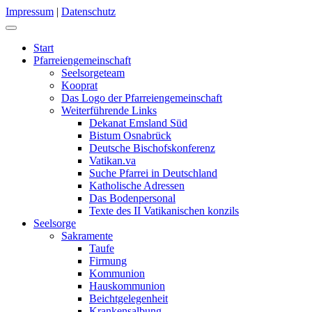
Impressum
|
Datenschutz
Start
Pfarreiengemeinschaft
Seelsorgeteam
Kooprat
Das Logo der Pfarreiengemeinschaft
Weiterführende Links
Dekanat Emsland Süd
Bistum Osnabrück
Deutsche Bischofskonferenz
Vatikan.va
Suche Pfarrei in Deutschland
Katholische Adressen
Das Bodenpersonal
Texte des II Vatikanischen konzils
Seelsorge
Sakramente
Taufe
Firmung
Kommunion
Hauskommunion
Beichtgelegenheit
Krankensalbung