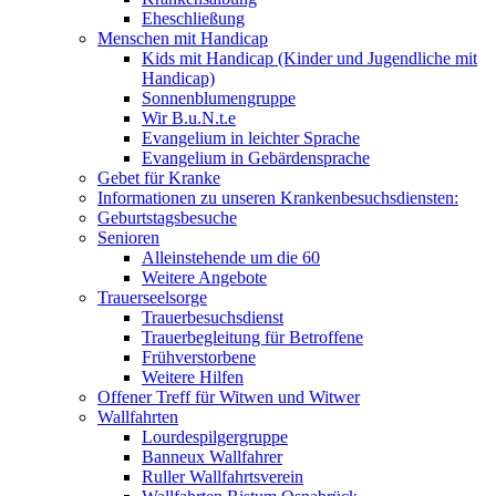
Eheschließung
Menschen mit Handicap
Kids mit Handicap (Kinder und Jugendliche mit
Handicap)
Sonnenblumengruppe
Wir B.u.N.t.e
Evangelium in leichter Sprache
Evangelium in Gebärdensprache
Gebet für Kranke
Informationen zu unseren Krankenbesuchsdiensten:
Geburtstagsbesuche
Senioren
Alleinstehende um die 60
Weitere Angebote
Trauerseelsorge
Trauerbesuchsdienst
Trauerbegleitung für Betroffene
Frühverstorbene
Weitere Hilfen
Offener Treff für Witwen und Witwer
Wallfahrten
Lourdespilgergruppe
Banneux Wallfahrer
Ruller Wallfahrtsverein