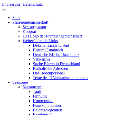
Impressum
|
Datenschutz
Start
Pfarreiengemeinschaft
Seelsorgeteam
Kooprat
Das Logo der Pfarreiengemeinschaft
Weiterführende Links
Dekanat Emsland Süd
Bistum Osnabrück
Deutsche Bischofskonferenz
Vatikan.va
Suche Pfarrei in Deutschland
Katholische Adressen
Das Bodenpersonal
Texte des II Vatikanischen konzils
Seelsorge
Sakramente
Taufe
Firmung
Kommunion
Hauskommunion
Beichtgelegenheit
Krankensalbung