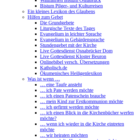
Wallfahrten Bistum Osnabrück
Bistum Pilger- und Kulturreisen
Ein kleines Lexikon des Glaubens
Hilfen zum Gebet
Die Grundgebete
Liturgische Texte des Tages
Evangelium in leichter Sprache
Evangelium in Gebärdensprache
Stundengebet mit der Kirche
Live Gottesdienst Osnabrücker Dom
Live Gottesdienst Kloster Beuron
Onlinebibel versch. Übersetzungen
Katholisch.de
Ökumenisches Heiligenlexikon
Was ist wenn …
… eine Taufe ansteht
… ich Pate werden möchte
… ich einen Patenschein brauche
… mein Kind zur Erstkommunion möchte
… ich gefirmt werden möchte
… ich einen Blick in die Kirchenbücher werfen
möchte?
… wenn ich wieder in die Kirche eintreten
möchte
… wir heiraten möchten