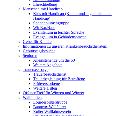
Eheschließung
Menschen mit Handicap
Kids mit Handicap (Kinder und Jugendliche mit
Handicap)
Sonnenblumengruppe
Wir B.u.N.t.e
Evangelium in leichter Sprache
Evangelium in Gebärdensprache
Gebet für Kranke
Informationen zu unseren Krankenbesuchsdiensten:
Geburtstagsbesuche
Senioren
Alleinstehende um die 60
Weitere Angebote
Trauerseelsorge
Trauerbesuchsdienst
Trauerbegleitung für Betroffene
Frühverstorbene
Weitere Hilfen
Offener Treff für Witwen und Witwer
Wallfahrten
Lourdespilgergruppe
Banneux Wallfahrer
Ruller Wallfahrtsverein