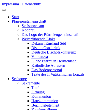
Impressum
|
Datenschutz
Start
Pfarreiengemeinschaft
Seelsorgeteam
Kooprat
Das Logo der Pfarreiengemeinschaft
Weiterführende Links
Dekanat Emsland Süd
Bistum Osnabrück
Deutsche Bischofskonferenz
Vatikan.va
Suche Pfarrei in Deutschland
Katholische Adressen
Das Bodenpersonal
Texte des II Vatikanischen konzils
Seelsorge
Sakramente
Taufe
Firmung
Kommunion
Hauskommunion
Beichtgelegenheit
Krankensalbung