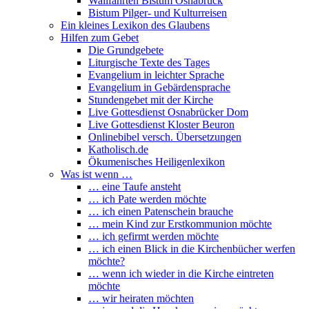
Wallfahrten Bistum Osnabrück
Bistum Pilger- und Kulturreisen
Ein kleines Lexikon des Glaubens
Hilfen zum Gebet
Die Grundgebete
Liturgische Texte des Tages
Evangelium in leichter Sprache
Evangelium in Gebärdensprache
Stundengebet mit der Kirche
Live Gottesdienst Osnabrücker Dom
Live Gottesdienst Kloster Beuron
Onlinebibel versch. Übersetzungen
Katholisch.de
Ökumenisches Heiligenlexikon
Was ist wenn …
… eine Taufe ansteht
… ich Pate werden möchte
… ich einen Patenschein brauche
… mein Kind zur Erstkommunion möchte
… ich gefirmt werden möchte
… ich einen Blick in die Kirchenbücher werfen
möchte?
… wenn ich wieder in die Kirche eintreten
möchte
… wir heiraten möchten