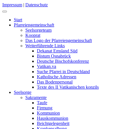
Impressum
|
Datenschutz
Start
Pfarreiengemeinschaft
Seelsorgeteam
Kooprat
Das Logo der Pfarreiengemeinschaft
Weiterführende Links
Dekanat Emsland Süd
Bistum Osnabrück
Deutsche Bischofskonferenz
Vatikan.va
Suche Pfarrei in Deutschland
Katholische Adressen
Das Bodenpersonal
Texte des II Vatikanischen konzils
Seelsorge
Sakramente
Taufe
Firmung
Kommunion
Hauskommunion
Beichtgelegenheit
Krankensalbung