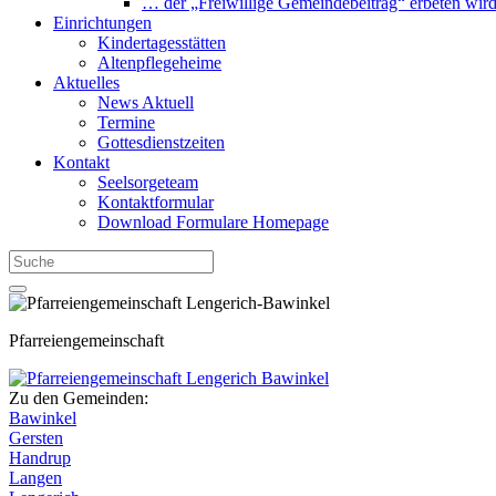
… der „Freiwillige Gemeindebeitrag“ erbeten wir
Einrichtungen
Kindertagesstätten
Altenpflegeheime
Aktuelles
News Aktuell
Termine
Gottesdienstzeiten
Kontakt
Seelsorgeteam
Kontaktformular
Download Formulare Homepage
Pfarreiengemeinschaft
Zu den Gemeinden:
Bawinkel
Gersten
Handrup
Langen