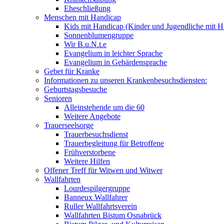
Eheschließung
Menschen mit Handicap
Kids mit Handicap (Kinder und Jugendliche mit H
Sonnenblumengruppe
Wir B.u.N.t.e
Evangelium in leichter Sprache
Evangelium in Gebärdensprache
Gebet für Kranke
Informationen zu unseren Krankenbesuchsdiensten:
Geburtstagsbesuche
Senioren
Alleinstehende um die 60
Weitere Angebote
Trauerseelsorge
Trauerbesuchsdienst
Trauerbegleitung für Betroffene
Frühverstorbene
Weitere Hilfen
Offener Treff für Witwen und Witwer
Wallfahrten
Lourdespilgergruppe
Banneux Wallfahrer
Ruller Wallfahrtsverein
Wallfahrten Bistum Osnabrück