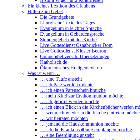
Bistum Pilger- und Kulturreisen
Ein kleines Lexikon des Glaubens
Hilfen zum Gebet
Die Grundgebete
Liturgische Texte des Tages
Evangelium in leichter Sprache
Evangelium in Gebärdensprache
Stundengebet mit der Kirche
Live Gottesdienst Osnabrücker Dom
Live Gottesdienst Kloster Beuron
Onlinebibel versch. Übersetzungen
Katholisch.de
Ökumenisches Heiligenlexikon
Was ist wenn …
… eine Taufe ansteht
… ich Pate werden möchte
… ich einen Patenschein brauche
… mein Kind zur Erstkommunion möchte
… ich gefirmt werden möchte
… ich einen Blick in die Kirchenbücher werfen m
… wenn ich wieder in die Kirche eintreten möchte
… wir heiraten möchten
… jemand die Hauskommunion möchte
… ich die Krankensalbung empfangen möchte
… eine Beerdigung ansteht