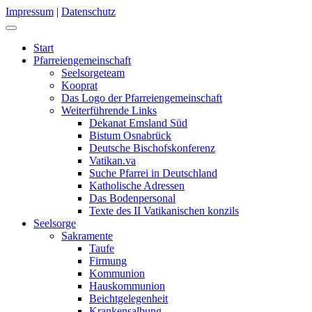
Impressum
|
Datenschutz
Start
Pfarreiengemeinschaft
Seelsorgeteam
Kooprat
Das Logo der Pfarreiengemeinschaft
Weiterführende Links
Dekanat Emsland Süd
Bistum Osnabrück
Deutsche Bischofskonferenz
Vatikan.va
Suche Pfarrei in Deutschland
Katholische Adressen
Das Bodenpersonal
Texte des II Vatikanischen konzils
Seelsorge
Sakramente
Taufe
Firmung
Kommunion
Hauskommunion
Beichtgelegenheit
Krankensalbung