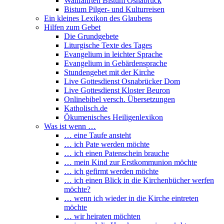
Wallfahrten Bistum Osnabrück
Bistum Pilger- und Kulturreisen
Ein kleines Lexikon des Glaubens
Hilfen zum Gebet
Die Grundgebete
Liturgische Texte des Tages
Evangelium in leichter Sprache
Evangelium in Gebärdensprache
Stundengebet mit der Kirche
Live Gottesdienst Osnabrücker Dom
Live Gottesdienst Kloster Beuron
Onlinebibel versch. Übersetzungen
Katholisch.de
Ökumenisches Heiligenlexikon
Was ist wenn …
… eine Taufe ansteht
… ich Pate werden möchte
… ich einen Patenschein brauche
… mein Kind zur Erstkommunion möchte
… ich gefirmt werden möchte
… ich einen Blick in die Kirchenbücher werfen
möchte?
… wenn ich wieder in die Kirche eintreten
möchte
… wir heiraten möchten