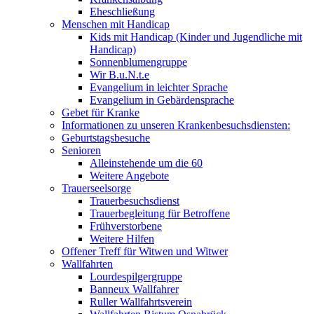
Eheschließung
Menschen mit Handicap
Kids mit Handicap (Kinder und Jugendliche mit
Handicap)
Sonnenblumengruppe
Wir B.u.N.t.e
Evangelium in leichter Sprache
Evangelium in Gebärdensprache
Gebet für Kranke
Informationen zu unseren Krankenbesuchsdiensten:
Geburtstagsbesuche
Senioren
Alleinstehende um die 60
Weitere Angebote
Trauerseelsorge
Trauerbesuchsdienst
Trauerbegleitung für Betroffene
Frühverstorbene
Weitere Hilfen
Offener Treff für Witwen und Witwer
Wallfahrten
Lourdespilgergruppe
Banneux Wallfahrer
Ruller Wallfahrtsverein