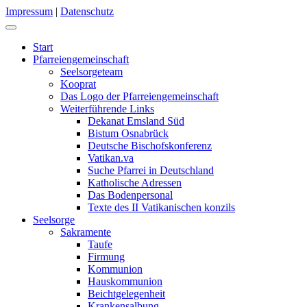
Impressum
|
Datenschutz
Start
Pfarreiengemeinschaft
Seelsorgeteam
Kooprat
Das Logo der Pfarreiengemeinschaft
Weiterführende Links
Dekanat Emsland Süd
Bistum Osnabrück
Deutsche Bischofskonferenz
Vatikan.va
Suche Pfarrei in Deutschland
Katholische Adressen
Das Bodenpersonal
Texte des II Vatikanischen konzils
Seelsorge
Sakramente
Taufe
Firmung
Kommunion
Hauskommunion
Beichtgelegenheit
Krankensalbung