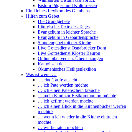
Wallfahrten Bistum Osnabrück
Bistum Pilger- und Kulturreisen
Ein kleines Lexikon des Glaubens
Hilfen zum Gebet
Die Grundgebete
Liturgische Texte des Tages
Evangelium in leichter Sprache
Evangelium in Gebärdensprache
Stundengebet mit der Kirche
Live Gottesdienst Osnabrücker Dom
Live Gottesdienst Kloster Beuron
Onlinebibel versch. Übersetzungen
Katholisch.de
Ökumenisches Heiligenlexikon
Was ist wenn …
… eine Taufe ansteht
… ich Pate werden möchte
… ich einen Patenschein brauche
… mein Kind zur Erstkommunion möchte
… ich gefirmt werden möchte
… ich einen Blick in die Kirchenbücher werfen
möchte?
… wenn ich wieder in die Kirche eintreten
möchte
… wir heiraten möchten