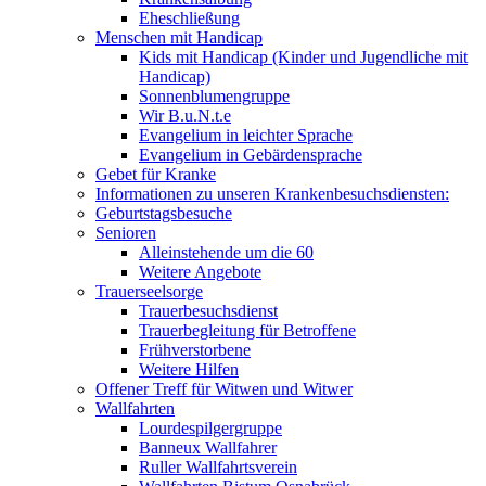
Eheschließung
Menschen mit Handicap
Kids mit Handicap (Kinder und Jugendliche mit
Handicap)
Sonnenblumengruppe
Wir B.u.N.t.e
Evangelium in leichter Sprache
Evangelium in Gebärdensprache
Gebet für Kranke
Informationen zu unseren Krankenbesuchsdiensten:
Geburtstagsbesuche
Senioren
Alleinstehende um die 60
Weitere Angebote
Trauerseelsorge
Trauerbesuchsdienst
Trauerbegleitung für Betroffene
Frühverstorbene
Weitere Hilfen
Offener Treff für Witwen und Witwer
Wallfahrten
Lourdespilgergruppe
Banneux Wallfahrer
Ruller Wallfahrtsverein