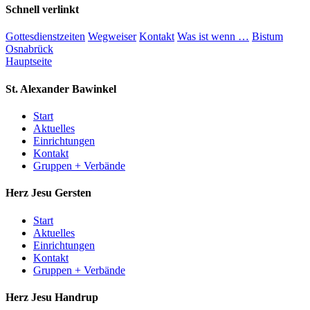
Schnell verlinkt
Gottesdienstzeiten
Wegweiser
Kontakt
Was ist wenn …
Bistum
Osnabrück
Hauptseite
St. Alexander
Bawinkel
Start
Aktuelles
Einrichtungen
Kontakt
Gruppen + Verbände
Herz Jesu
Gersten
Start
Aktuelles
Einrichtungen
Kontakt
Gruppen + Verbände
Herz Jesu
Handrup