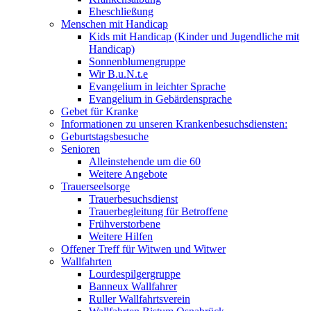
Eheschließung
Menschen mit Handicap
Kids mit Handicap (Kinder und Jugendliche mit
Handicap)
Sonnenblumengruppe
Wir B.u.N.t.e
Evangelium in leichter Sprache
Evangelium in Gebärdensprache
Gebet für Kranke
Informationen zu unseren Krankenbesuchsdiensten:
Geburtstagsbesuche
Senioren
Alleinstehende um die 60
Weitere Angebote
Trauerseelsorge
Trauerbesuchsdienst
Trauerbegleitung für Betroffene
Frühverstorbene
Weitere Hilfen
Offener Treff für Witwen und Witwer
Wallfahrten
Lourdespilgergruppe
Banneux Wallfahrer
Ruller Wallfahrtsverein