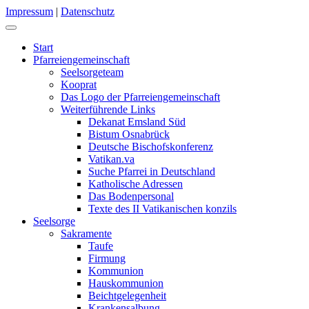
Impressum
|
Datenschutz
Start
Pfarreiengemeinschaft
Seelsorgeteam
Kooprat
Das Logo der Pfarreiengemeinschaft
Weiterführende Links
Dekanat Emsland Süd
Bistum Osnabrück
Deutsche Bischofskonferenz
Vatikan.va
Suche Pfarrei in Deutschland
Katholische Adressen
Das Bodenpersonal
Texte des II Vatikanischen konzils
Seelsorge
Sakramente
Taufe
Firmung
Kommunion
Hauskommunion
Beichtgelegenheit
Krankensalbung