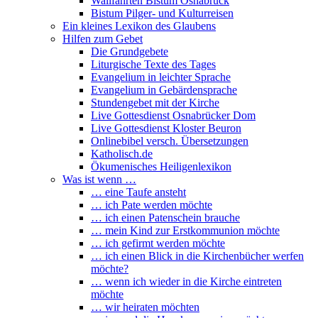
Wallfahrten Bistum Osnabrück
Bistum Pilger- und Kulturreisen
Ein kleines Lexikon des Glaubens
Hilfen zum Gebet
Die Grundgebete
Liturgische Texte des Tages
Evangelium in leichter Sprache
Evangelium in Gebärdensprache
Stundengebet mit der Kirche
Live Gottesdienst Osnabrücker Dom
Live Gottesdienst Kloster Beuron
Onlinebibel versch. Übersetzungen
Katholisch.de
Ökumenisches Heiligenlexikon
Was ist wenn …
… eine Taufe ansteht
… ich Pate werden möchte
… ich einen Patenschein brauche
… mein Kind zur Erstkommunion möchte
… ich gefirmt werden möchte
… ich einen Blick in die Kirchenbücher werfen
möchte?
… wenn ich wieder in die Kirche eintreten
möchte
… wir heiraten möchten