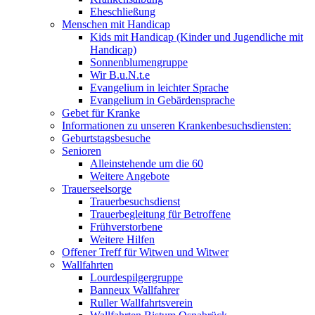
Eheschließung
Menschen mit Handicap
Kids mit Handicap (Kinder und Jugendliche mit
Handicap)
Sonnenblumengruppe
Wir B.u.N.t.e
Evangelium in leichter Sprache
Evangelium in Gebärdensprache
Gebet für Kranke
Informationen zu unseren Krankenbesuchsdiensten:
Geburtstagsbesuche
Senioren
Alleinstehende um die 60
Weitere Angebote
Trauerseelsorge
Trauerbesuchsdienst
Trauerbegleitung für Betroffene
Frühverstorbene
Weitere Hilfen
Offener Treff für Witwen und Witwer
Wallfahrten
Lourdespilgergruppe
Banneux Wallfahrer
Ruller Wallfahrtsverein