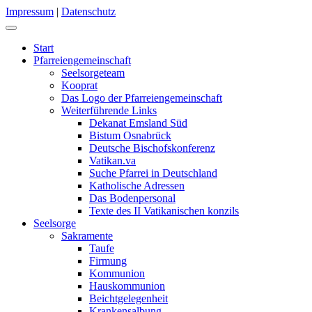
Impressum
|
Datenschutz
Start
Pfarreiengemeinschaft
Seelsorgeteam
Kooprat
Das Logo der Pfarreiengemeinschaft
Weiterführende Links
Dekanat Emsland Süd
Bistum Osnabrück
Deutsche Bischofskonferenz
Vatikan.va
Suche Pfarrei in Deutschland
Katholische Adressen
Das Bodenpersonal
Texte des II Vatikanischen konzils
Seelsorge
Sakramente
Taufe
Firmung
Kommunion
Hauskommunion
Beichtgelegenheit
Krankensalbung