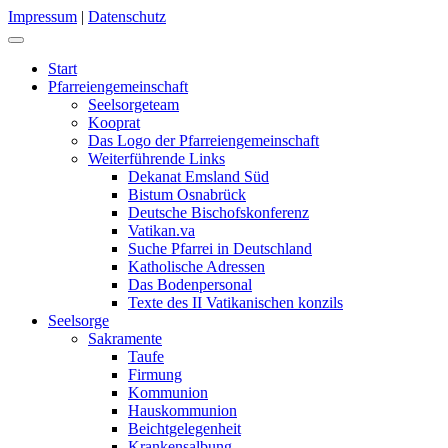
Impressum
|
Datenschutz
Start
Pfarreiengemeinschaft
Seelsorgeteam
Kooprat
Das Logo der Pfarreiengemeinschaft
Weiterführende Links
Dekanat Emsland Süd
Bistum Osnabrück
Deutsche Bischofskonferenz
Vatikan.va
Suche Pfarrei in Deutschland
Katholische Adressen
Das Bodenpersonal
Texte des II Vatikanischen konzils
Seelsorge
Sakramente
Taufe
Firmung
Kommunion
Hauskommunion
Beichtgelegenheit
Krankensalbung