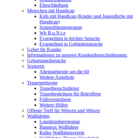
Eheschließung
Menschen mit Handicap
Kids mit Handicap (Kinder und Jugendliche mit
Handicap)
Sonnenblumengruppe
Wir B.u.N.t.e
Evangelium in leichter Sprache
Evangelium in Gebärdensprache
Gebet für Kranke
Informationen zu unseren Krankenbesuchsdiensten:
Geburtstagsbesuche
Senioren
Alleinstehende um die 60
Weitere Angebote
Trauerseelsorge
Trauerbesuchsdienst
Trauerbegleitung für Betroffene
Frühverstorbene
Weitere Hilfen
Offener Treff für Witwen und Witwer
Wallfahrten
Lourdespilgergruppe
Banneux Wallfahrer
Ruller Wallfahrtsverein