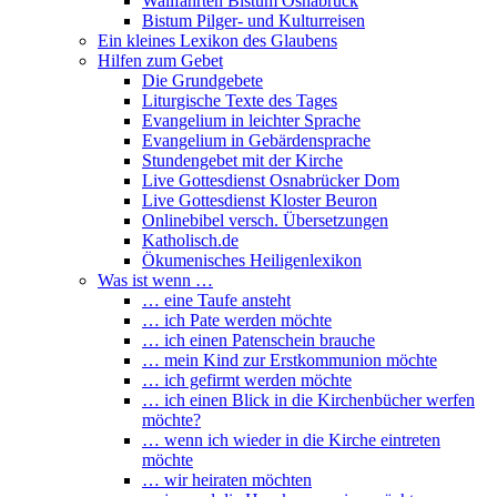
Wallfahrten Bistum Osnabrück
Bistum Pilger- und Kulturreisen
Ein kleines Lexikon des Glaubens
Hilfen zum Gebet
Die Grundgebete
Liturgische Texte des Tages
Evangelium in leichter Sprache
Evangelium in Gebärdensprache
Stundengebet mit der Kirche
Live Gottesdienst Osnabrücker Dom
Live Gottesdienst Kloster Beuron
Onlinebibel versch. Übersetzungen
Katholisch.de
Ökumenisches Heiligenlexikon
Was ist wenn …
… eine Taufe ansteht
… ich Pate werden möchte
… ich einen Patenschein brauche
… mein Kind zur Erstkommunion möchte
… ich gefirmt werden möchte
… ich einen Blick in die Kirchenbücher werfen
möchte?
… wenn ich wieder in die Kirche eintreten
möchte
… wir heiraten möchten