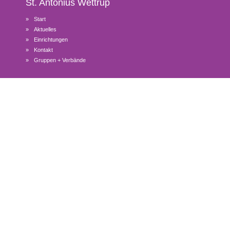
St. Antonius
Wettrup
Start
Aktuelles
Einrichtungen
Kontakt
Gruppen + Verbände
© 2026 Kath. Pfarreiengemeinschaft Lengerich-Bawinkel