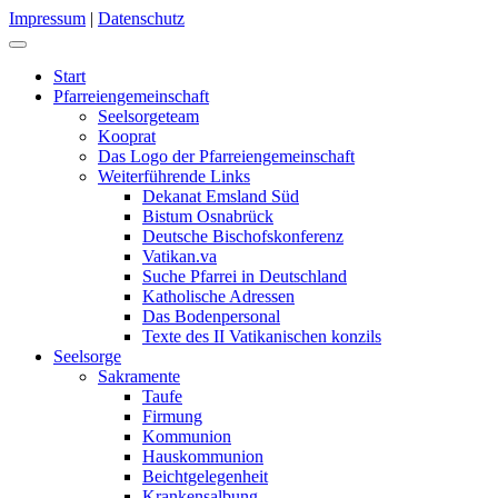
Impressum
|
Datenschutz
Start
Pfarreiengemeinschaft
Seelsorgeteam
Kooprat
Das Logo der Pfarreiengemeinschaft
Weiterführende Links
Dekanat Emsland Süd
Bistum Osnabrück
Deutsche Bischofskonferenz
Vatikan.va
Suche Pfarrei in Deutschland
Katholische Adressen
Das Bodenpersonal
Texte des II Vatikanischen konzils
Seelsorge
Sakramente
Taufe
Firmung
Kommunion
Hauskommunion
Beichtgelegenheit
Krankensalbung