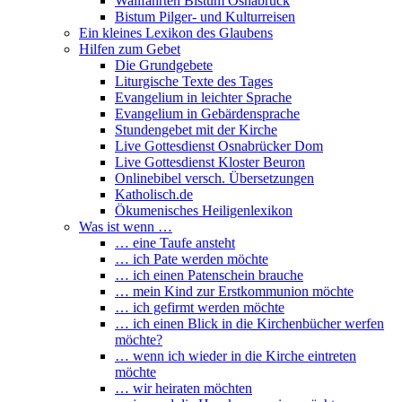
Wallfahrten Bistum Osnabrück
Bistum Pilger- und Kulturreisen
Ein kleines Lexikon des Glaubens
Hilfen zum Gebet
Die Grundgebete
Liturgische Texte des Tages
Evangelium in leichter Sprache
Evangelium in Gebärdensprache
Stundengebet mit der Kirche
Live Gottesdienst Osnabrücker Dom
Live Gottesdienst Kloster Beuron
Onlinebibel versch. Übersetzungen
Katholisch.de
Ökumenisches Heiligenlexikon
Was ist wenn …
… eine Taufe ansteht
… ich Pate werden möchte
… ich einen Patenschein brauche
… mein Kind zur Erstkommunion möchte
… ich gefirmt werden möchte
… ich einen Blick in die Kirchenbücher werfen
möchte?
… wenn ich wieder in die Kirche eintreten
möchte
… wir heiraten möchten