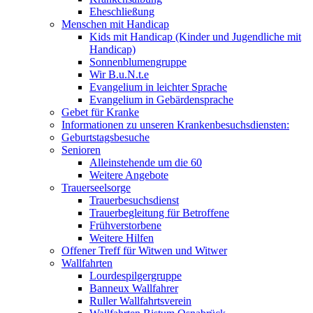
Eheschließung
Menschen mit Handicap
Kids mit Handicap (Kinder und Jugendliche mit
Handicap)
Sonnenblumengruppe
Wir B.u.N.t.e
Evangelium in leichter Sprache
Evangelium in Gebärdensprache
Gebet für Kranke
Informationen zu unseren Krankenbesuchsdiensten:
Geburtstagsbesuche
Senioren
Alleinstehende um die 60
Weitere Angebote
Trauerseelsorge
Trauerbesuchsdienst
Trauerbegleitung für Betroffene
Frühverstorbene
Weitere Hilfen
Offener Treff für Witwen und Witwer
Wallfahrten
Lourdespilgergruppe
Banneux Wallfahrer
Ruller Wallfahrtsverein