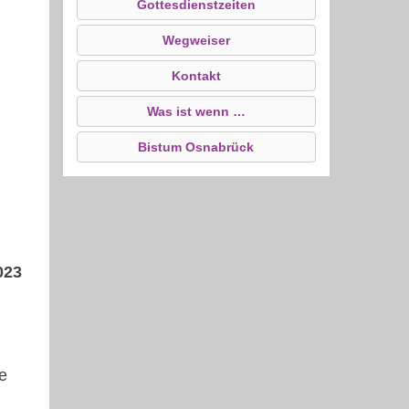
Gottesdienstzeiten
Wegweiser
Kontakt
Was ist wenn …
Bistum Osnabrück
023
e