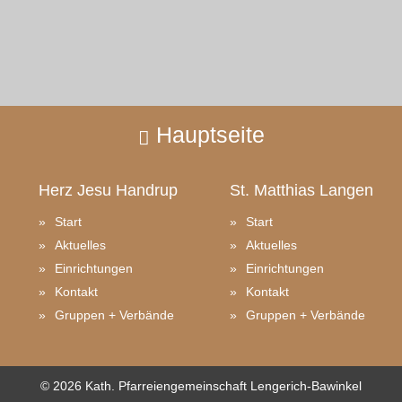
Hauptseite
Herz Jesu
Handrup
St. Matthias
Langen
Start
Start
Aktuelles
Aktuelles
Einrichtungen
Einrichtungen
Kontakt
Kontakt
Gruppen + Verbände
Gruppen + Verbände
© 2026 Kath. Pfarreiengemeinschaft Lengerich-Bawinkel