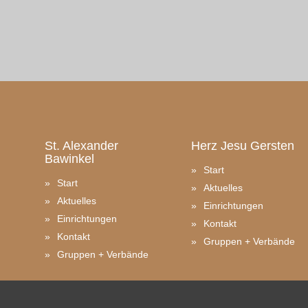
St. Alexander
Herz Jesu
Gersten
Bawinkel
Start
Start
Aktuelles
Aktuelles
Einrichtungen
Einrichtungen
Kontakt
Kontakt
Gruppen + Verbände
Gruppen + Verbände