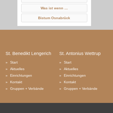
Was ist wenn …
Bistum Osnabrück
St. Benedikt
Lengerich
St. Antonius
Wettrup
Start
Start
Aktuelles
Aktuelles
Einrichtungen
Einrichtungen
Kontakt
Kontakt
Gruppen + Verbände
Gruppen + Verbände