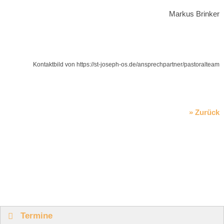
Markus Brinker
Kontaktbild von https://st-joseph-os.de/ansprechpartner/pastoralteam
» Zurück
Termine