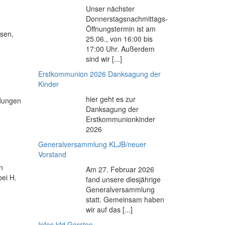
Unser nächster
Donnerstagsnachmittags-
Öffnungstermin ist am
esen,
25.06., von 16:00 bis
17:00 Uhr. Außerdem
sind wir [...]
Erstkommunion 2026 Danksagung der
Kinder
hier geht es zur
ldungen
Danksagung der
Erstkommunionkinder
2026
Generalversammlung KLJB/neuer
Vorstand
n
Am 27. Februar 2026
ei H.
fand unsere diesjährige
Generalversammlung
statt. Gemeinsam haben
wir auf das [...]
Infos kfd Gersten