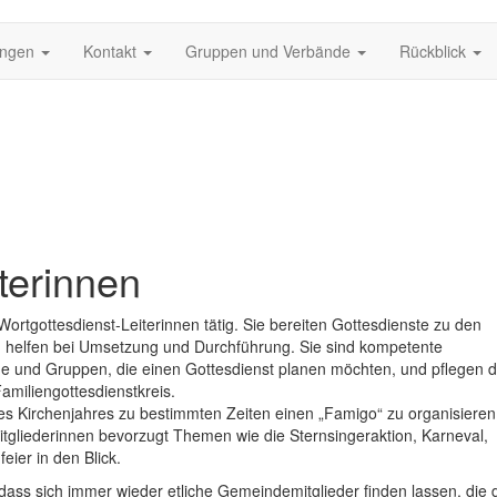
ungen
Kontakt
Gruppen und Verbände
Rückblick
terinnen
Wortgottesdienst-Leiterinnen tätig. Sie bereiten Gottesdienste zu den
d helfen bei Umsetzung und Durchführung. Sie sind kompetente
ine und Gruppen, die einen Gottesdienst planen möchten, und pflegen 
miliengottesdienstkreis.
es Kirchenjahres zu bestimmten Zeiten einen „Famigo“ zu organisiere
itgliederinnen bevorzugt Themen wie die Sternsingeraktion, Karneval,
eier in den Blick.
, dass sich immer wieder etliche Gemeindemitglieder finden lassen, die 